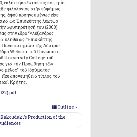
0, ἐκλέχτηκε ἔκτακτος καί, τρία
κῆς φιλο­λογίας στὴν εὐφήμως
ης, ἀφοῦ προηγουμένως εἶχε
ἀρχικὰ ὡς Ἐπισκέπτης λέκτωρ
 τὴν ἀφυπηρέτησή του (2003)
ίας στὴν ἕδρα “Ἀλέξανδρος
κὰ κληθεῖ ὡς “Ἐπισκέπτης
ῦ Πανεπιστημίου τῆς Αὐστρα­
 ἕδρα Webster τοῦ Πανεπιστη­
οῦ University College τοῦ
είας γιὰ τὴν Προώθηση τῶν
νο μέλος” τοῦ Ἱδρύματος
εἶχε ἀπονεμηθεῖ ὁ τίτλος τοῦ
υ καὶ Κρήτης.
022).pdf
Outline
 Kakoudaki’s Production of the
 Audiences