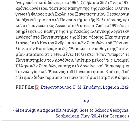
ἀναγορεύτηκε διδάκτωρ, τὸ 1964. Σὲ ἡλικία 35 ἐτῶν, τὸ 197
χρόνια ἀργότερα, τακτικὸς καθηγητὴς τῆς Ἀρχαίας ἑλληνι
γνωστὴ Φιλοσοφικὴ Σχολὴ τοῦ Πανεπιστημίου Θεσσαλονίκ
διδάξει ἐπὶ τριετία στὸ Πανεπιστήμιο τῆς Καλιφόρνιας, 
καὶ στὴ συνέχεια ὡς Associate Professor. Ἀπὸ τὸ 1992 ἕως
ὑπηρέτησε ὡς καθηγητὴς τῆς Ἀρχαίας ἑλληνικῆς λογοτεχν
Ὠνάσης” στὸ Πανεπιστήμιο τῆς Νέας Ὑόρκης. Εἶχε τιμη­τι
ἑταῖρος” στὸ Κέντρο Ἀνθρωπιστικῶν Σπουδῶν τοῦ Ἐθνικο
λίας, στὴν Καμπέρα, καὶ ὡς “Ἐπισκέπτης καθηγητὴς” στὴν
μίου Stanford στὶς Ἡνωμένες Πολιτεῖες. Ἦταν “ἑταῖρος” τ
Πανεπιστημίου τοῦ Λονδίνου, “ἐπίτιμο μέλος” τῆς Ἑται­ρ
Ἑλληνικῶν Σπουδῶν, ἐπίσης στὸ Λονδίνο, καὶ “διακεκριμέ
Τεχνολογίας καὶ Ἔρευνας τοῦ Πανεπιστημίου Κρήτης. Τοῦ 
ἐπίτιμου διδά­κτορα ἀπὸ τὰ πανεπιστήμια Πατρῶν, Κύπρο
PDF File:
Στεφανόπουλος, Γ. Μ. Σηφάκης, Logeion 12 (2
up
‹ &lt;em&gt;Antigone&lt;/em&gt; Goes to School: Georgina
Sophoclean Play (2014) for Teenage